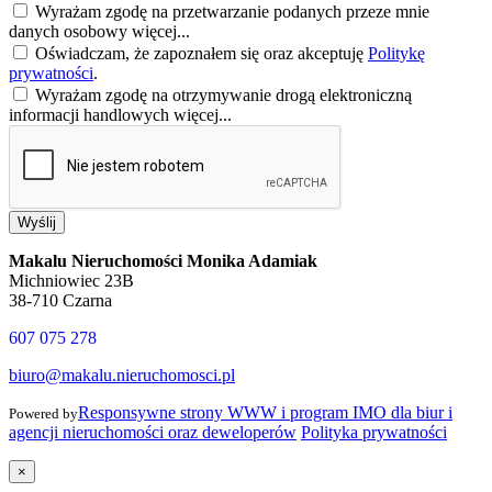
Wyrażam zgodę na przetwarzanie podanych przeze mnie
danych osobowy
więcej...
Oświadczam, że zapoznałem się oraz akceptuję
Politykę
prywatności
.
Wyrażam zgodę na otrzymywanie drogą elektroniczną
informacji handlowych
więcej...
Wyślij
Makalu Nieruchomości Monika Adamiak
Michniowiec 23B
38-710 Czarna
607 075 278
biuro@makalu.nieruchomosci.pl
Responsywne strony WWW i program IMO dla biur i
Powered by
agencji nieruchomości oraz deweloperów
Polityka prywatności
×